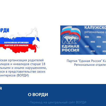
йская организация родителей
Партия "Единая Россия" К
алидов и инвалидов старше 18
Региональное отдел
альными и иными нарушениями,
ся в представительстве своих
интересов (ВОРДИ)
й
О ВОРДИ
- Переход на центральный сайт ВОРДИ