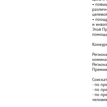
• повы
различ
целево
• поощ
и инвал
Этой П
помощь 
Конкурс
Региона
номина
Регион
Преми
Соиска
- по п
- по п
- по пр
человек