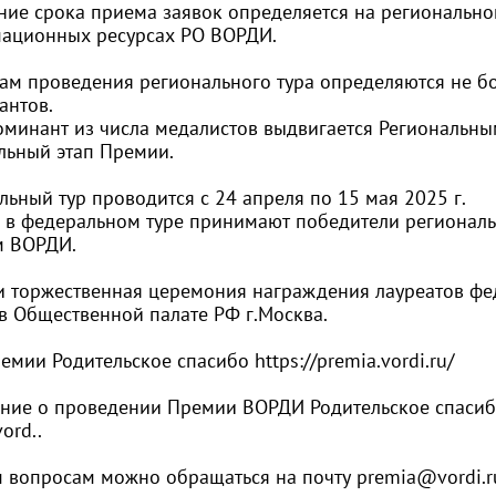
ние срока приема заявок определяется на региональн
ационных ресурсах РО ВОРДИ.
ам проведения регионального тура определяются не бо
антов.
минант из числа медалистов выдвигается Региональным
льный этап Премии.
ьный тур проводится с 24 апреля по 15 мая 2025 г.
е в федеральном туре принимают победители региональ
м ВОРДИ.
и торжественная церемония награждения лауреатов фед
 в Общественной палате РФ г.Москва.
ремии Родительское спасибо
https://premia.vordi.ru/
ние о проведении Премии ВОРДИ Родительское спаси
ord..
м вопросам можно обращаться на почту
premia@vordi.r