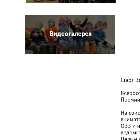
Видеогалерея
Старт 
Всерос
Премии
На сои
внимат
ОВЗ и и
ведомст
Цель и