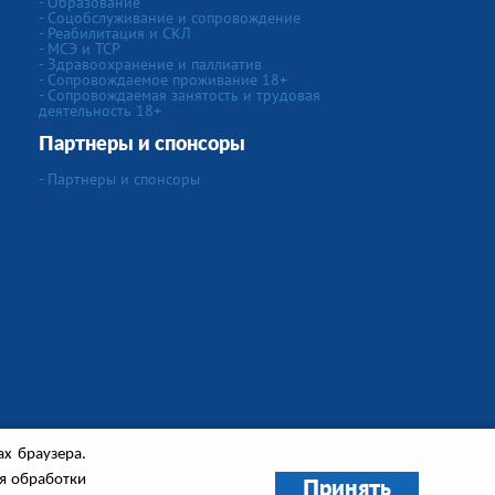
- Образование
- Соцобслуживание и сопровождение
- Реабилитация и СКЛ
- МСЭ и ТСР
- Здравоохранение и паллиатив
- Сопровождаемое проживание 18+
- Сопровождаемая занятость и трудовая
деятельность 18+
Партнеры и спонсоры
- Партнеры и спонсоры
Создание сайта
"IVEX"
ах браузера.
Сайт работает на
CMS Smart Engine v.4
ля обработки
Принять