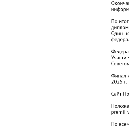
Оконча
информ
По итог
диплом
Один но
федера
Федерал
Участи
Совето
Финал 
2025 г.
Сайт П
Положе
premii-v
По все