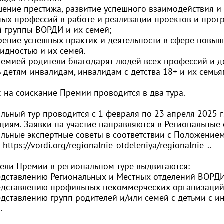
шение престижа, развитие успешного взаимодействия и
ных профессий в работе и реализации проектов и прог
й группы ВОРДИ и их семей;
рение успешных практик и деятельности в сфере повыш
идностью и их семей.
ремией родители благодарят людей всех профессий и д
детям-инвалидам, инвалидам с детства 18+ и их семья
 на соискание Премии проводится в два тура.
льный тур проводится с 1 февраля по 23 апреля 2025 г
циям. Заявки на участие направляются в Региональны
альные экспертные советы в соответствии с Положение
и
https://vordi.org/regionalnie_otdeleniya/regionalnie_..
тели Премии в региональном туре выдвигаются:
редставлению Региональных и Местных отделений ВОРД
редставлению профильных некоммерческих организаций
едставлению групп родителей и/или семей с детьми с 
.