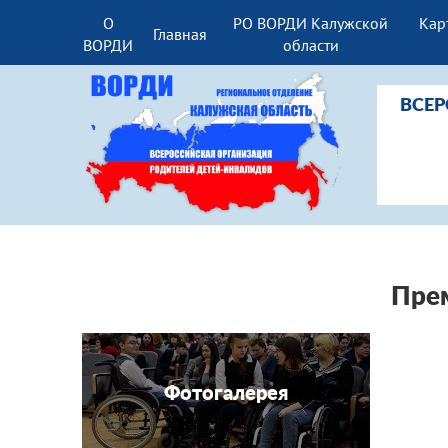
О
РО ВОРДИ Калужской
Кар
Главная
ВОРДИ
области
ВСЕ
Пре
Фотогалерея