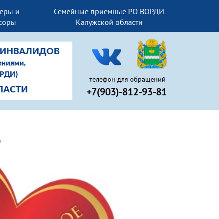
еры и
Семейные приемные РО ВОРДИ
соры
Калужской области
Й-ИНВАЛИДОВ
ениями,
ОРДИ)
телефон для обращений
ЛАСТИ
+7(903)-812-93-81
"