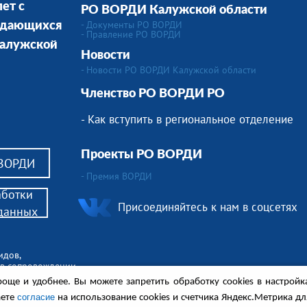
ет с
РО ВОРДИ Калужской области
- Документы РО ВОРДИ
ждающихся
- Правление РО ВОРДИ
 Калужской
Новости
- Новости РО ВОРДИ Калужской области
Членство РО ВОРДИ РО
- Как вступить в региональное отделение
Проекты РО ВОРДИ
 ВОРДИ
- Премия ВОРДИ
аботки
Присоединяйтесь к нам в соцсетях
данных
идов,
 в сопровождении.
ные обсуждения и другие материалы.
още и удобнее. Вы можете запретить обработку сookies в настройк
согласие
аете
на использование cookies и счетчика Яндекс.Метрика д