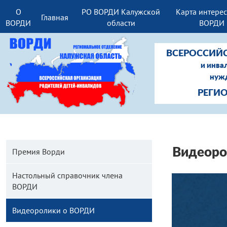
О
РО ВОРДИ Калужской
Карта интере
Главная
ВОРДИ
области
ВОРДИ
ВСЕРОССИЙ
и инва
нужд
РЕГИ
Видеоро
Премия Ворди
Настольный справочник члена
ВОРДИ
Видеоролики о ВОРДИ