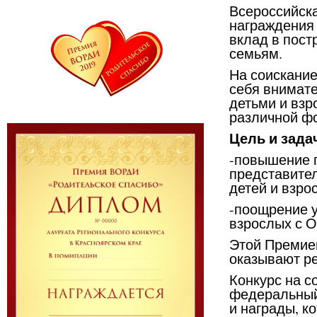
Всероссийска
награждения 
вклад в пост
семьям.
На соискани
себя внимат
детьми и взр
различной фо
Цель и зада
-повышение п
представител
детей и взро
-поощрение у
взрослых с О
Этой Премией
оказывают ре
Конкурс на с
федеральный
и награды, к