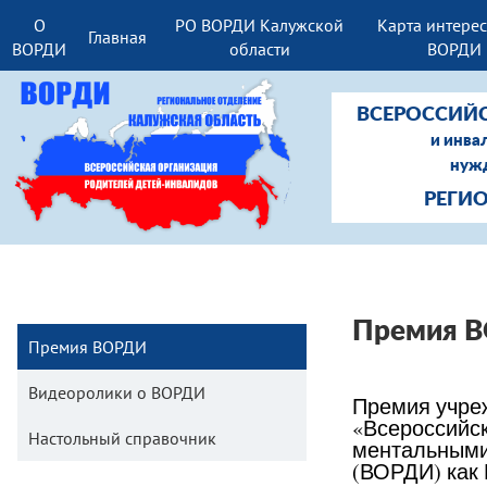
О
РО ВОРДИ Калужской
Карта интере
Главная
ВОРДИ
области
ВОРДИ
ВСЕРОССИЙ
и инва
нужд
РЕГИ
Премия В
Премия ВОРДИ
Видеоролики о ВОРДИ
Премия учре
«Всероссийск
Настольный справочник
ментальными
(ВОРДИ) как 